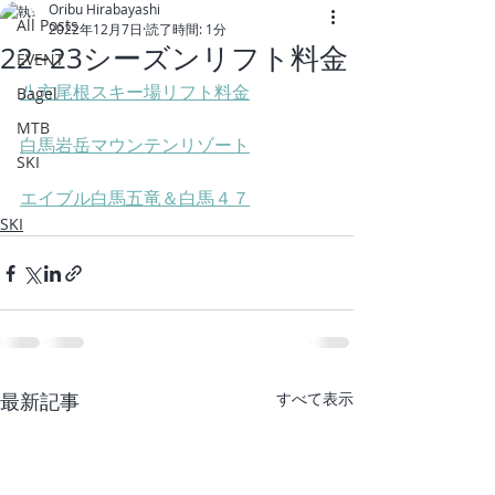
Oribu Hirabayashi
All Posts
2022年12月7日
読了時間: 1分
22~23シーズンリフト料金
EVENT
八方尾根スキー場リフト料金
Bagel
MTB
白馬岩岳マウンテンリゾート
SKI
エイブル白馬五竜＆白馬４７
SKI
最新記事
すべて表示