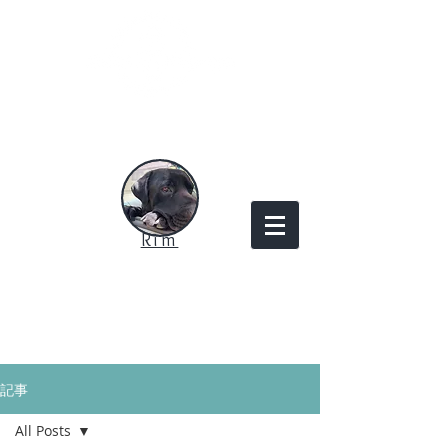
Rim
記事
All Posts